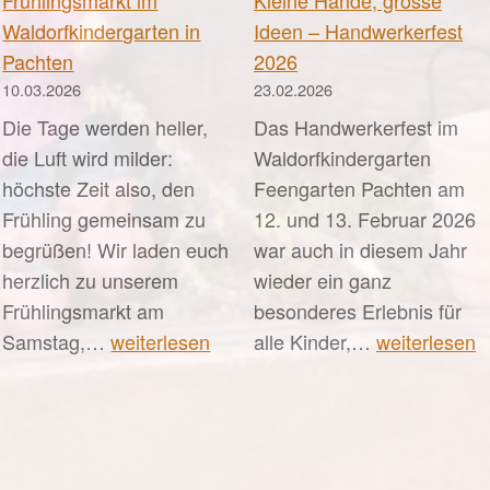
Waldorfkindergarten in
Ideen – Handwerkerfest
Pachten
2026
10.03.2026
23.02.2026
Die Tage werden heller,
Das Handwerkerfest im
die Luft wird milder:
Waldorfkindergarten
höchste Zeit also, den
Feengarten Pachten am
Frühling gemeinsam zu
12. und 13. Februar 2026
begrüßen! Wir laden euch
war auch in diesem Jahr
herzlich zu unserem
wieder ein ganz
Frühlingsmarkt am
besonderes Erlebnis für
Frühlingsmarkt
Kleine
Samstag,…
weiterlesen
alle Kinder,…
weiterlesen
n
im
Hände,
mmerfest
Waldorfkindergarten
grosse
ller
in
Ideen
rzenswärme
Pachten
–