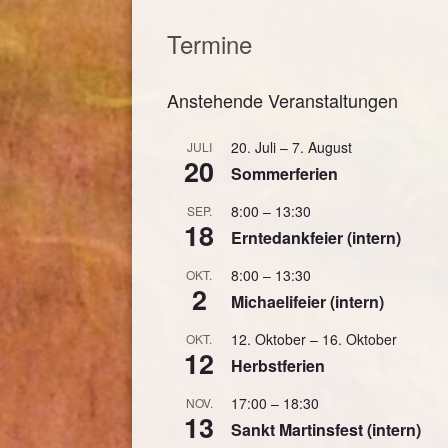
im
Wa
Termine
Di
Pa
Anstehende Veranstaltungen
20. Juli
–
7. August
JULI
20
Sommerferien
8:00
–
13:30
SEP.
18
Erntedankfeier (intern)
8:00
–
13:30
OKT.
2
Michaelifeier (intern)
12. Oktober
–
16. Oktober
OKT.
12
Herbstferien
17:00
–
18:30
NOV.
13
Sankt Martinsfest (intern)