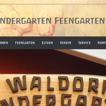
ndergarten Feengarten 
mmen
Feengarten
Eltern
Verein
Service
Kont