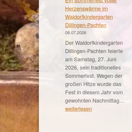
Herzenswärme im
Waldorfkindergarten
Dillingen-Pachten
08.07.2026
Der Waldorfkindergarten
Dillingen-Pachten feierte
am Samstag, 27. Juni
2026, sein traditionelles
Sommerfest. Wegen der
großen Hitze wurde das
Fest in diesem Jahr vom
Ei
gewohnten Nachmittag…
So
weiterlesen
vo
He