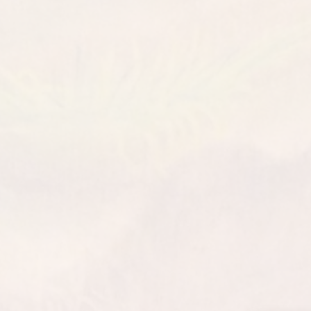
Handwerkerf
ldorfkindergarten
2026
llingen-
chten