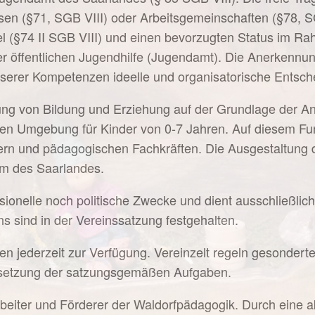
en (§71, SGB VIII) oder Arbeitsgemeinschaften (§78, SG
tel (§74 II SGB VIII) und einen bevorzugten Status im R
öffentlichen Jugendhilfe (Jugendamt). Die Anerkennung 
erer Kompetenzen ideelle und organisatorische Entschei
erung von Bildung und Erziehung auf der Grundlage der A
en Umgebung für Kinder von 0-7 Jahren. Auf diesem Fun
rn und pädagogischen Fachkräften. Die Ausgestaltung 
mm des Saarlandes.
sionelle noch politische Zwecke und dient ausschließlic
s sind in der Vereinssatzung festgehalten.
rten jederzeit zur Verfügung. Vereinzelt regeln gesonder
setzung der satzungsgemäßen Aufgaben.
arbeiter und Förderer der Waldorfpädagogik. Durch eine 