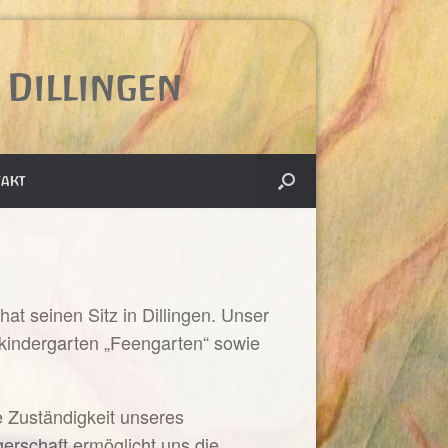
Dillingen
akt
t seinen Sitz in Dillingen. Unser
rfkindergarten „Feengarten“ sowie
e Zuständigkeit unseres
erschaft ermöglicht uns die