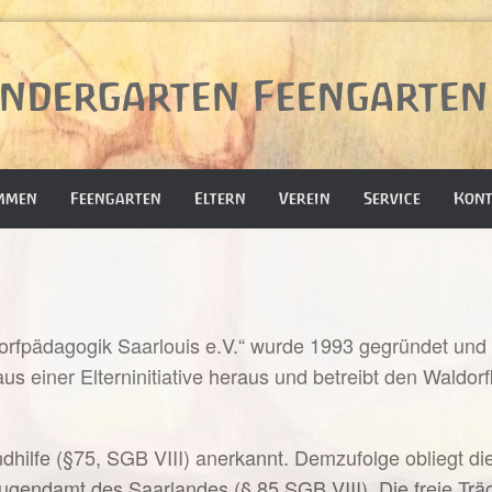
ndergarten Feengarten 
mmen
Feengarten
Eltern
Verein
Service
Kont
rfpädagogik Saarlouis e.V.“ wurde 1993 gegründet und ha
aus einer Elterninitiative heraus und betreibt den Waldo
ndhilfe (§75, SGB VIII) anerkannt. Demzufolge obliegt di
gendamt des Saarlandes (§ 85 SGB VIII). Die freie Träg