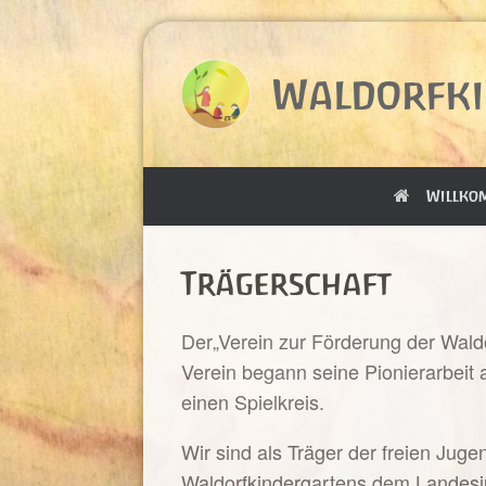
Zum
Inhalt
springen
Waldorfki
Willko
Trägerschaft
Der„Verein zur Förderung der Waldo
Verein begann seine Pionierarbeit 
einen Spielkreis.
Wir sind als Träger der freien Juge
Waldorfkindergartens dem Landesju