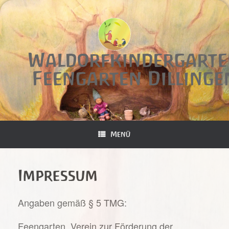
Zum
Inhalt
springen
Waldorfkindergart
Feengarten Dillinge
Menü
Impressum
Angaben gemäß § 5 TMG:
Feengarten, Verein zur Förderung der