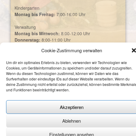
Kindergarten
Montag bis Freitag:
7:00-16:00 Uhr
Verwaltung
Montag bis Mittwoch:
8:00-12:00 Uhr
Donnerstag:
8:00-11:00 Uhr
Cookie-Zustimmung verwalten
Ansprechpartnerin:
Sandra Zenner
Telefon:
06831 / 701290
Um dir ein optimales Erlebnis zu bieten, verwenden wir Technologien wie
E-Mail:
feengarten@waldorfkindergarten-dillingen.de
Cookies, um Geräteinformationen zu speichern und/oder darauf zuzugreifen.
Wenn du diesen Technologien zustimmst, können wir Daten wie das
Surfverhalten oder eindeutige IDs auf dieser Website verarbeiten. Wenn du
deine Zustimmung nicht erteilst oder zurückziehst, können bestimmte Merkmal
und Funktionen beeinträchtigt werden.
Cookie-Richtlinie
—
Datenschutzerklärung
—
Impressum
Akzeptieren
Ablehnen
Einstellungen ansehen