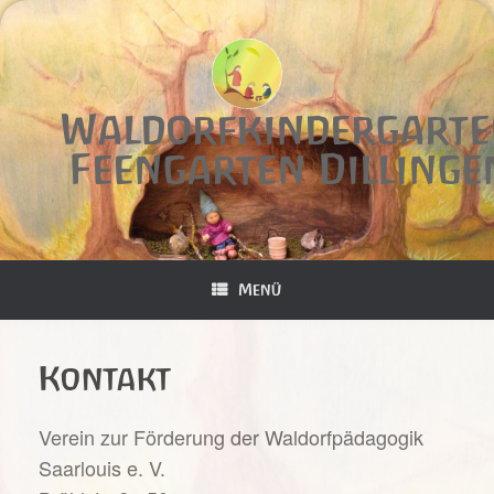
Zum
Inhalt
springen
Waldorfkindergart
Feengarten Dillinge
Menü
Kontakt
Verein zur Förderung der Waldorfpädagogik
Saarlouis e. V.