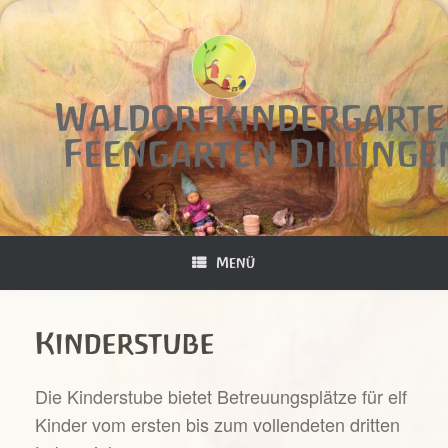
Zum
Inhalt
springen
Waldorfkindergart
Feengarten Dillinge
Menü
Kinderstube
Die Kinderstube bietet Betreuungsplätze für elf
Kinder vom ersten bis zum vollendeten dritten