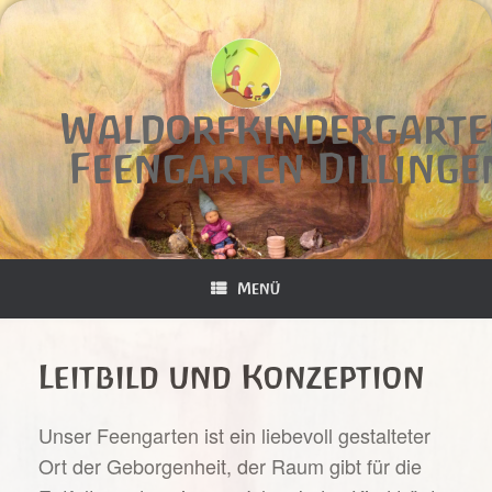
Zum
Inhalt
springen
Waldorfkindergart
Feengarten Dillinge
Menü
Leitbild und Konzeption
Unser Feengarten ist ein liebevoll gestalteter
Ort der Geborgenheit, der Raum gibt für die