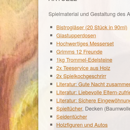
Spielmaterial und Gestaltung des A
Bistrogläser (20 Stück in 90ml)
Glastupperdosen
Hochwertiges Messerset
Grimms 12 Freunde
1kg Trommel-Edelsteine
2x Teeservice aus Holz
2x Spielkochgeschrirr
Literatur: G
ute Nacht zusamme
Literatur: Liebevolle Eltern-zuf
Literatur: Sichere Eingewöhnun
Spieltücher
, Decken (Baumwolle
Seidentücher
Holzfiguren und Autos