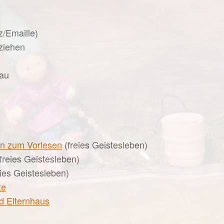
z/Emaille)
ziehen
au
n zum Vorlesen
(freies Geistesleben)
freies Geistesleben)
ies Geistesleben)
te
d Elternhaus