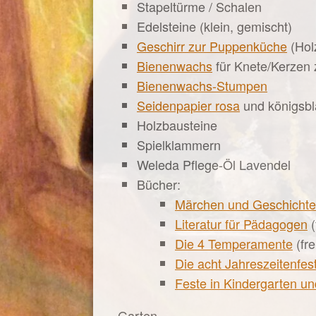
Stapeltürme / Schalen
Edelsteine (klein, gemischt)
Geschirr zur Puppenküche
(Hol
Bienenwachs
für Knete/Kerzen 
Bienenwachs-Stumpen
Seidenpapier rosa
und königsbl
Holzbausteine
Spielklammern
Weleda Pflege-Öl Lavendel
Bücher:
Märchen und Geschichte
Literatur für Pädagogen
(
Die 4 Temperamente
(fre
Die acht Jahreszeitenfes
Feste in Kindergarten un
Garten