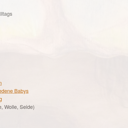
lltags
n
riedene Babys
g
, Wolle, Seide)