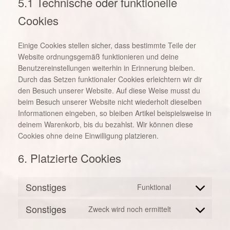
5.1 Technische oder funktionelle
Cookies
Einige Cookies stellen sicher, dass bestimmte Teile der
Website ordnungsgemäß funktionieren und deine
Benutzereinstellungen weiterhin in Erinnerung bleiben.
Durch das Setzen funktionaler Cookies erleichtern wir dir
den Besuch unserer Website. Auf diese Weise musst du
beim Besuch unserer Website nicht wiederholt dieselben
Informationen eingeben, so bleiben Artikel beispielsweise in
deinem Warenkorb, bis du bezahlst. Wir können diese
Cookies ohne deine Einwilligung platzieren.
6. Platzierte Cookies
Sonstiges
Funktional
Consent
to
Sonstiges
Zweck wird noch ermittelt
Consent
service
to
sonstiges