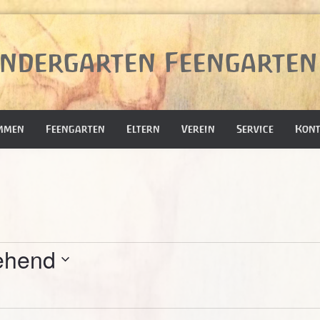
ndergarten Feengarten 
mmen
Feengarten
Eltern
Verein
Service
Kont
ehend