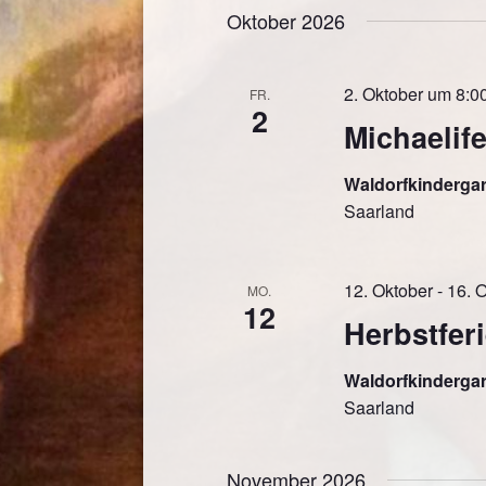
Oktober 2026
2. Oktober um 8:0
FR.
2
Michaelife
Waldorfkinderga
Saarland
12. Oktober
-
16. 
MO.
12
Herbstfer
Waldorfkinderga
Saarland
November 2026