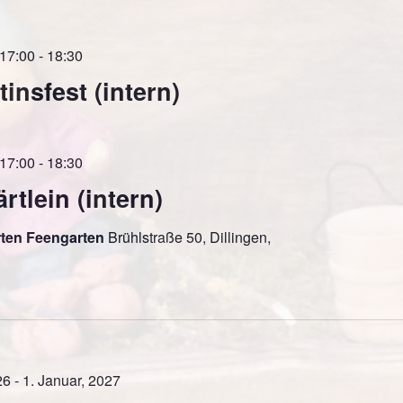
17:00
-
18:30
insfest (intern)
17:00
-
18:30
tlein (intern)
rten Feengarten
Brühlstraße 50, Dillingen,
26
-
1. Januar, 2027