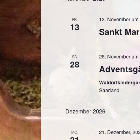
13. November um 
FR.
13
Sankt Mart
28. November um 
SA.
28
Adventsgär
Waldorfkinderga
Saarland
Dezember 2026
21. Dezember, 20
MO.
21