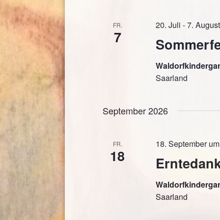
20. Juli
-
7. Augus
FR.
7
Sommerfe
Waldorfkinderga
Saarland
September 2026
18. September um
FR.
18
Erntedankf
Waldorfkinderga
Saarland