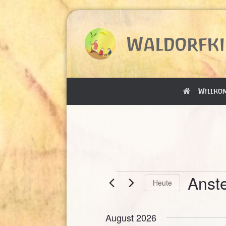
Zum
Inhalt
springen
Waldorfki
Willko
Veranstaltungen
Anst
Heute
Datum
wählen.
August 2026