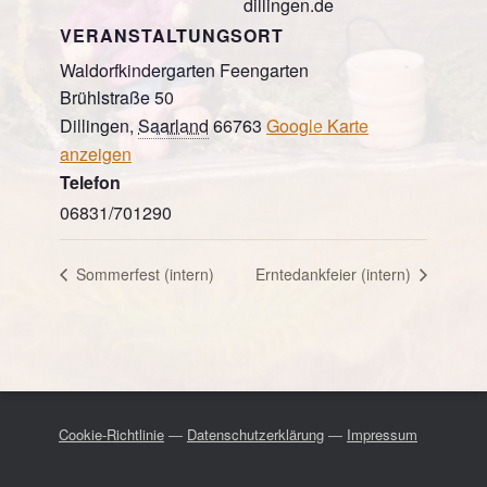
dillingen.de
VERANSTALTUNGSORT
Waldorfkindergarten Feengarten
Brühlstraße 50
Dillingen
,
Saarland
66763
Google Karte
anzeigen
Telefon
06831/701290
Sommerfest (intern)
Erntedankfeier (intern)
Cookie-Richtlinie
—
Datenschutzerklärung
—
Impressum