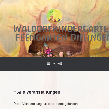
Zum
Inhalt
springen
Waldorfkindergart
Feengarten Dillinge
Menü
« Alle Veranstaltungen
Diese Veranstaltung hat bereits stattgefunden.