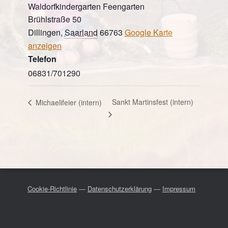
Waldorfkindergarten Feengarten
Brühlstraße 50
Dillingen
,
Saarland
66763
Google Karte
anzeigen
Telefon
06831/701290
Sankt Martinsfest (intern)
Michaelifeier (intern)
Cookie-Richtlinie
—
Datenschutzerklärung
—
Impressum