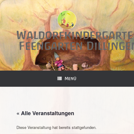
Zum
Inhalt
springen
Waldorfkindergart
Feengarten Dillinge
Menü
« Alle Veranstaltungen
Diese Veranstaltung hat bereits stattgefunden.